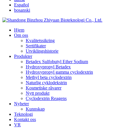
Español
bosanski
Hjem
Om oss
Kvalitetssikring
Sertifikater
Utviklingshistorie
Produkter
Betadex Sulfobutyl Ether Sodium
Hydroxypropyl Betadex
Hydroxypropyl gamma cyclodextrin
Methyl beta cyclodextrin
Naturlig cyklodekstrin
Kosmetiske råvarer
Nytt produkt
Cyclodextrin Reagens
Nyheter
Kunnskap
Teknologi
Kontakt oss
VR