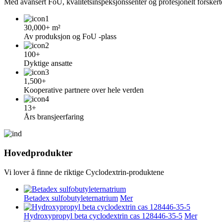
Med avansert FoU, kvalitetsinspeksjonssenter og profesjonelt forske
30,000+ m²
Av produksjon og FoU -plass
100+
Dyktige ansatte
1,500+
Kooperative partnere over hele verden
13+
Års bransjeerfaring
Hovedprodukter
Vi lover å finne de riktige Cyclodextrin-produktene
Betadex sulfobutyleternatrium
Mer
Hydroxypropyl beta cyclodextrin cas 128446-35-5
Mer