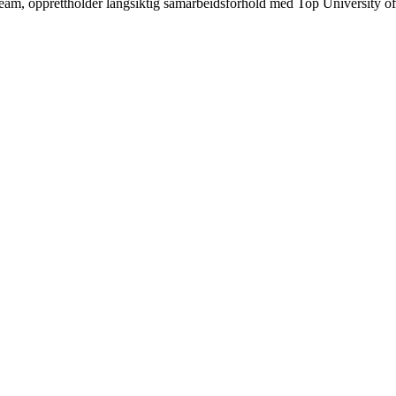
rteam, opprettholder langsiktig samarbeidsforhold med Top University 