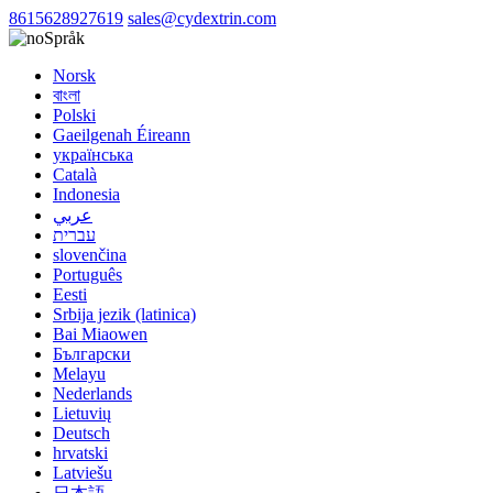
8615628927619
sales@cydextrin.com
Språk
Norsk
বাংলা
Polski
Gaeilgenah Éireann
українська
Català
Indonesia
عربي
עברית
slovenčina
Português
Eesti
Srbija jezik (latinica)
Bai Miaowen
Български
Melayu
Nederlands
Lietuvių
Deutsch
hrvatski
Latviešu