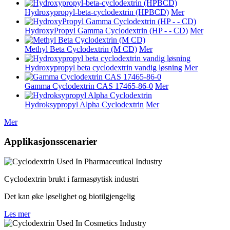
Hydroxypropyl-beta-cyclodextrin (HPBCD)
Mer
HydroxyPropyl Gamma Cyclodextrin (HP - - CD)
Mer
Methyl Beta Cyclodextrin (M CD)
Mer
Hydroxypropyl beta cyclodextrin vandig løsning
Mer
Gamma Cyclodextrin CAS 17465-86-0
Mer
Hydroksypropyl Alpha Cyclodextrin
Mer
Mer
Applikasjonsscenarier
Cyclodextrin brukt i farmasøytisk industri
Det kan øke løselighet og biotilgjengelig
Les mer