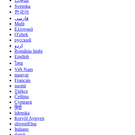
日本語
Svenska
한국어
فارسی
Malti
Ελληνικά
O'zbek
русский
اردو
România limbi
English
ไทย
Việt Nam
magyar
Français
suomi
Türkçe
Čeština
Cymraeg
हिंदी
íslenska
Kreyòl Ayisyen
slovenščina
Italiano
dansk