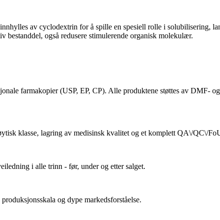
nhylles av cyclodextrin for å spille en spesiell rolle i solubilisering,
ektiv bestanddel, også redusere stimulerende organisk molekulær.
asjonale farmakopier (USP, EP, CP). Alle produktene støttes av DMF- og 
ytisk klasse, lagring av medisinsk kvalitet og et komplett QA\/QC\/Fo
iledning i alle trinn - før, under og etter salget.
re produksjonsskala og dype markedsforståelse.